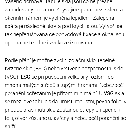
Vašeho domova! Tabule skla jsou co nejpřesněji
zabudovány do rámu. Zbývající spára mezi sklem a
okenním rámem je vyplněna lepidlem. Zalepená
spára je následně ukryta pod krycí lištou. Vytvoří se
tak nepřerušovaná celoobvodová fixace a okna jsou
optimálně tepelně i zvukově izolována.
Podle přání je možné zvolit izolační sklo, tepelně
tvrzené sklo (ESG) nebo vrstvené bezpečnostní sklo
(VSG).
ESG
se při působení velké síly rozlomí do
mnoha malých střepů s tupými hranami. Nebezpečí
poranění pořezáním je přitom minimální. U
VSG
skla
se mezi dvě tabule skla umístí robustní, pevná folie. V
případě prasknutí skla zůstanou střepy přilepené k
folii, otvor zůstane uzavřený a nebezpečí poranění se
sníží.