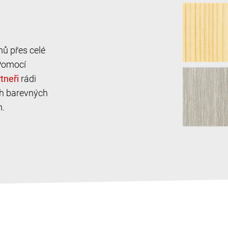
nů přes celé
Pomocí
rádi
ch barevných
m.