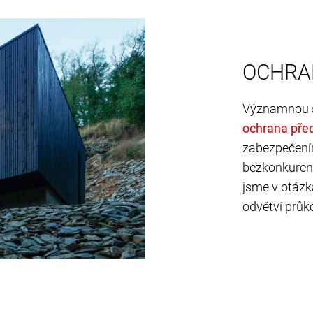
OCHRA
Významnou so
zabezpečením,
bezkonkurenč
jsme v otáz
odvětví průk