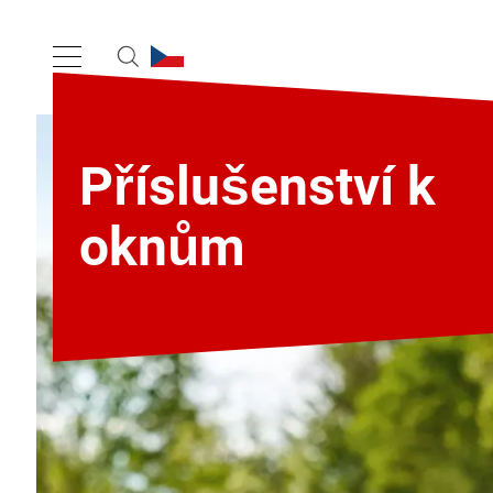
Příslušenství k
oknům