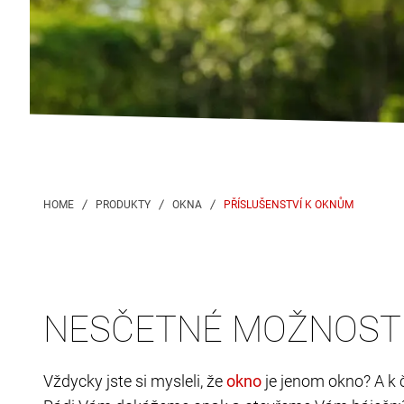
PŘÍSLUŠENSTVÍ K OKNŮM
NESČETNÉ MOŽNOSTI
Vždycky jste si mysleli, že
je jenom okno? A k 