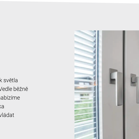
k světla
 Vedle běžně
 nabízíme
ika
vládat