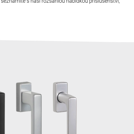
eznámíte s naší rozsáhlou nabídkou příslušenství,