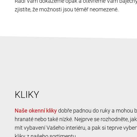
Rádi Vám dokážeme opak a otevřeme Vám báječný sv
zjistíte, že možnosti jsou téměř neomezené.
KLIKY
dobře padnou do ruky a mohou b
hranaté nebo také nízké. Nejprve se rozhodněte, jak
mít vybavení Vašeho interiéru, a pak si teprve vybe
kliky z našeho sortimentu.