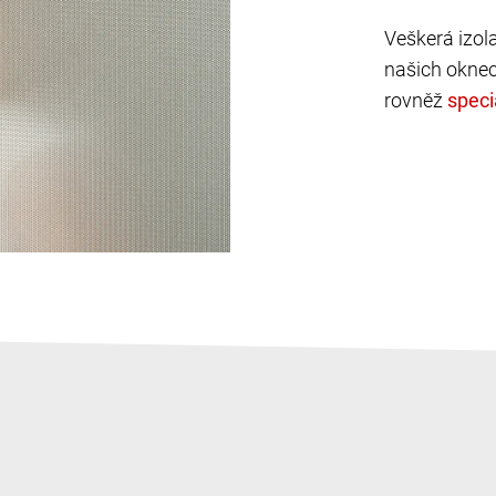
Veškerá izol
našich oknec
rovněž