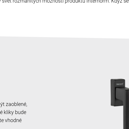
ět rozmanitých možností produktů Internorm. Když se s
ýt zaoblené,
é kliky bude
rte vhodné