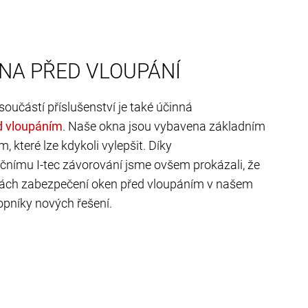
NA PŘED VLOUPÁNÍ
učástí příslušenství je také účinná
.
Naše okna jsou vybavena základním
 které lze kdykoli vylepšit. Díky
nímu I-tec závorování jsme ovšem prokázali, že
kách zabezpečení oken před vloupáním v našem
opníky nových řešení.