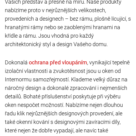
Vašich představ a přesně na míru. Naše produkty
nabízíme proto v nejrůznějších velikostech,
provedeních a designech – bez rámu, plošně lícující, s
hranatými rámy nebo se zaoblenými hranami na
křídle a rámu. Jsou vhodná pro každý
architektonický styl a design Vašeho domu.
Dokonalá
, vynikající tepelně
izolační vlastnosti a zvukotěsnost jsou u oken od
Internormu samozřejmostí. Klademe velký důraz na
náročný design a dokonalé zpracování i nejmenších
detailů. Bohaté příslušenství poskytuje při výběru
oken nespočet možností. Nabízíme nejen dlouhou
řadu klik nejrůznějších designových provedení, ale
také okenní kování s designovými zavíracími díly,
které nejen že dobře vypadají, ale navíc také