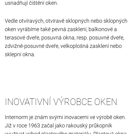
usnadňují čištění oken.
Vedle otvíravých, otvíravě sklopných nebo sklopných
oken vyrábíme také pevná zasklení, balkonové a
terasové dveře, posuvná okna, resp. posuvné dveře,
zdvižně-posuvné dveře, velkoplošná zasklení nebo
sklepní okna.
INOVATIVNÍ VÝROBCE OKEN
Internorm je znám svými inovacemi ve výrobě oken.
Již v roce 1963 začal jako rakouský průkopník
využívat výhod plastového materiálu. Plastová okna