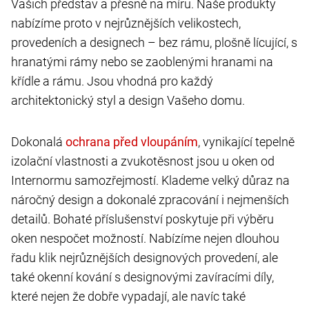
Vašich představ a přesně na míru. Naše produkty
nabízíme proto v nejrůznějších velikostech,
provedeních a designech – bez rámu, plošně lícující, s
hranatými rámy nebo se zaoblenými hranami na
křídle a rámu. Jsou vhodná pro každý
architektonický styl a design Vašeho domu.
Dokonalá
, vynikající tepelně
izolační vlastnosti a zvukotěsnost jsou u oken od
Internormu samozřejmostí. Klademe velký důraz na
náročný design a dokonalé zpracování i nejmenších
detailů. Bohaté příslušenství poskytuje při výběru
oken nespočet možností. Nabízíme nejen dlouhou
řadu klik nejrůznějších designových provedení, ale
také okenní kování s designovými zavíracími díly,
které nejen že dobře vypadají, ale navíc také