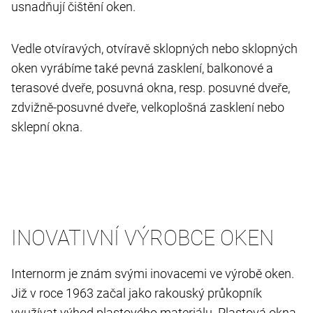
usnadňují čištění oken.
Vedle otvíravých, otvíravě sklopných nebo sklopných
oken vyrábíme také pevná zasklení, balkonové a
terasové dveře, posuvná okna, resp. posuvné dveře,
zdvižně-posuvné dveře, velkoplošná zasklení nebo
sklepní okna.
INOVATIVNÍ VÝROBCE OKEN
Internorm je znám svými inovacemi ve výrobě oken.
Již v roce 1963 začal jako rakouský průkopník
využívat výhod plastového materiálu. Plastová okna