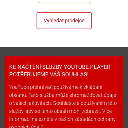
KE NAČTENÍ SLUŽBY YOUTUBE PLAYER
POTŘEBUJEME VÁŠ SOUHLAS!
YouTube přehrávač používáme k vkládání
obsahu. Tato služba může shromažďovat údaje
o vašich aktivitách. Souhlaste s používáním této
služby, aby se tento obsah mohl zobrazit. Více
informací naleznete v našich zásadách ochrany
osobních údajů.