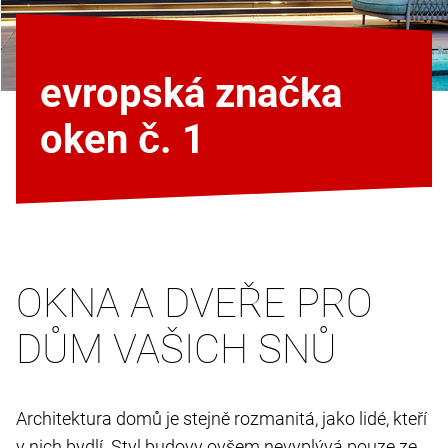
evropská značka
oken č. 1
OKNA A DVEŘE PRO
DŮM VAŠICH SNŮ
Architektura domů je stejně rozmanitá, jako lidé, kteří
v nich bydlí. Styl budovy ovšem nevyplývá pouze ze