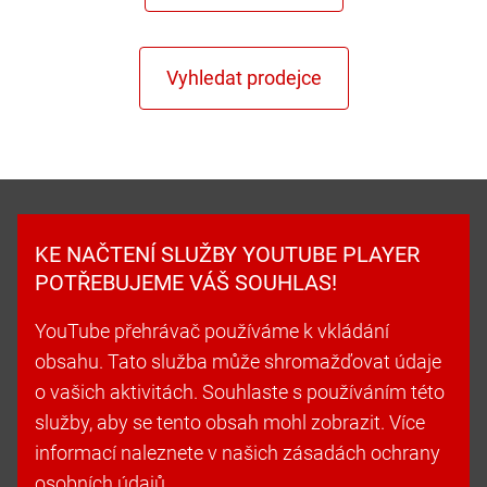
KE NAČTENÍ SLUŽBY YOUTUBE PLAYER
POTŘEBUJEME VÁŠ SOUHLAS!
YouTube přehrávač používáme k vkládání
obsahu. Tato služba může shromažďovat údaje
o vašich aktivitách. Souhlaste s používáním této
služby, aby se tento obsah mohl zobrazit. Více
informací naleznete v našich zásadách ochrany
osobních údajů.