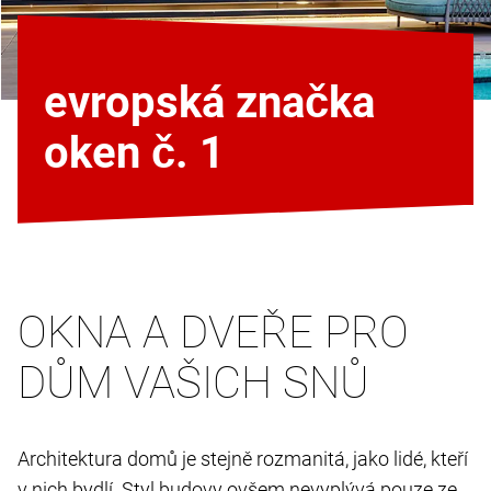
evropská značka
oken č. 1
OKNA A DVEŘE PRO
DŮM VAŠICH SNŮ
Architektura domů je stejně rozmanitá, jako lidé, kteří
v nich bydlí. Styl budovy ovšem nevyplývá pouze ze