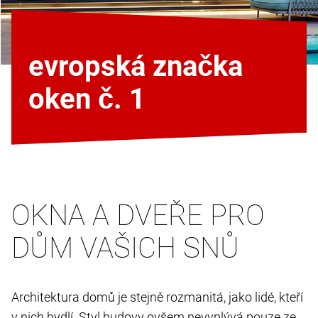
evropská značka
oken č. 1
OKNA A DVEŘE PRO
DŮM VAŠICH SNŮ
Architektura domů je stejně rozmanitá, jako lidé, kteří
v nich bydlí. Styl budovy ovšem nevyplývá pouze ze