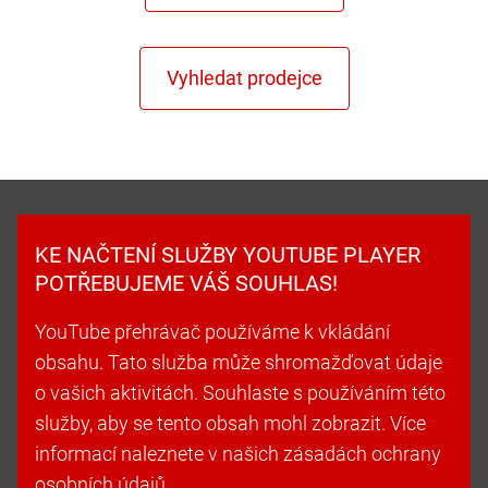
KE NAČTENÍ SLUŽBY YOUTUBE PLAYER
POTŘEBUJEME VÁŠ SOUHLAS!
YouTube přehrávač používáme k vkládání
obsahu. Tato služba může shromažďovat údaje
o vašich aktivitách. Souhlaste s používáním této
služby, aby se tento obsah mohl zobrazit. Více
informací naleznete v našich zásadách ochrany
osobních údajů.