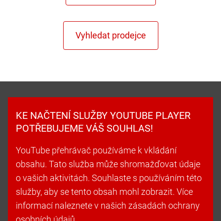
KE NAČTENÍ SLUŽBY YOUTUBE PLAYER
POTŘEBUJEME VÁŠ SOUHLAS!
YouTube přehrávač používáme k vkládání
obsahu. Tato služba může shromažďovat údaje
o vašich aktivitách. Souhlaste s používáním této
služby, aby se tento obsah mohl zobrazit. Více
informací naleznete v našich zásadách ochrany
osobních údajů.