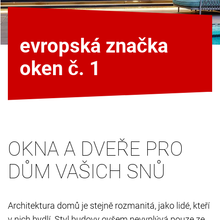
evropská značka
oken č. 1
OKNA A DVEŘE PRO
DŮM VAŠICH SNŮ
Architektura domů je stejně rozmanitá, jako lidé, kteří
v nich bydlí. Styl budovy ovšem nevyplývá pouze ze