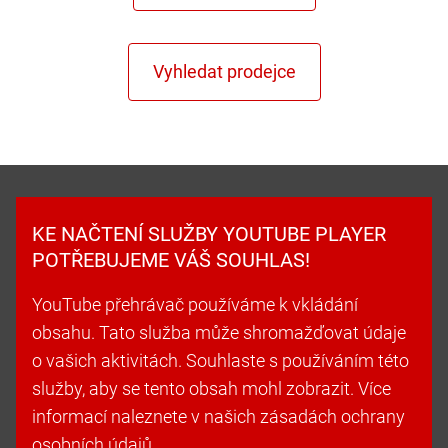
KE NAČTENÍ SLUŽBY YOUTUBE PLAYER
POTŘEBUJEME VÁŠ SOUHLAS!
YouTube přehrávač používáme k vkládání
obsahu. Tato služba může shromažďovat údaje
o vašich aktivitách. Souhlaste s používáním této
služby, aby se tento obsah mohl zobrazit. Více
informací naleznete v našich zásadách ochrany
osobních údajů.