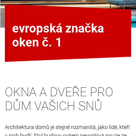
evropská značka
oken č. 1
OKNA A DVEŘE PRO
DŮM VAŠICH SNŮ
Architektura domů je stejně rozmanitá, jako lidé, kteří
v nich bydlí. Styl budovy ovšem nevyplývá pouze ze