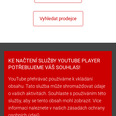
KE NAČTENÍ SLUŽBY YOUTUBE PLAYER
POTŘEBUJEME VÁŠ SOUHLAS!
YouTube přehrávač používáme k vkládání
obsahu. Tato služba může shromažďovat údaje
o vašich aktivitách. Souhlaste s používáním této
služby, aby se tento obsah mohl zobrazit. Více
informací naleznete v našich zásadách ochrany
osobních údajů.