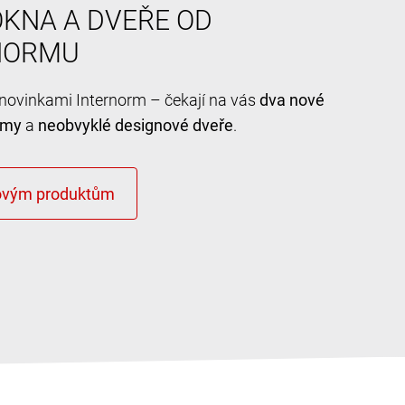
KNA A DVEŘE OD
NORMU
e novinkami Internorm – čekají na vás
dva nové
émy
a
neobvyklé designové dveře
.