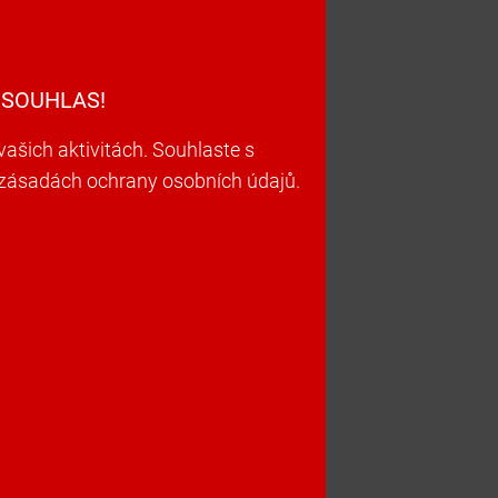
 SOUHLAS!
šich aktivitách. Souhlaste s
h zásadách ochrany osobních údajů.