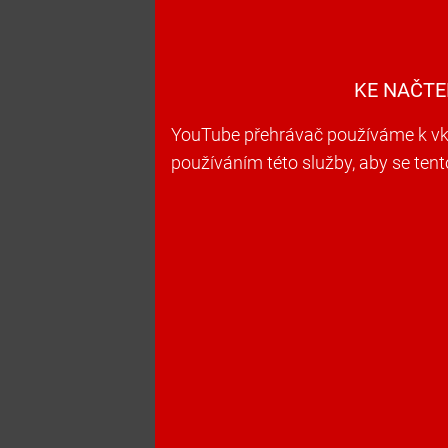
KE NAČTE
YouTube přehrávač používáme k vkl
používáním této služby, aby se ten