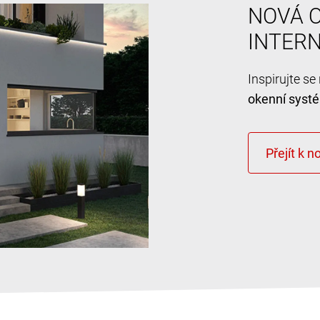
NOVÁ O
INTER
Inspirujte s
okenní syst