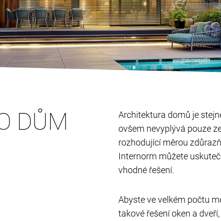
RO DŮM
Architektura domů je stejně
ovšem nevyplývá pouze ze
rozhodující měrou zdůrazň
Internorm můžete uskutečn
vhodné řešení.
Abyste ve velkém počtu mož
takové řešení oken a dveř