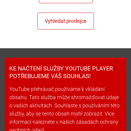
KE NAČTENÍ SLUŽBY YOUTUBE PLAYER
POTŘEBUJEME VÁŠ SOUHLAS!
YouTube přehrávač používáme k vkládání
obsahu. Tato služba může shromažďovat údaje
o vašich aktivitách. Souhlaste s používáním této
služby, aby se tento obsah mohl zobrazit. Více
informací naleznete v našich zásadách ochrany
osobních údajů.