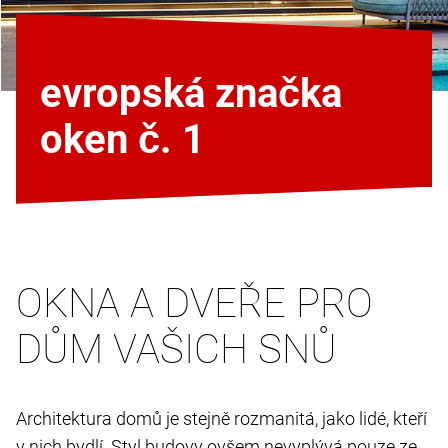
evropská značka
oken č. 1
OKNA A DVEŘE PRO
DŮM VAŠICH SNŮ
Architektura domů je stejně rozmanitá, jako lidé, kteří
v nich bydlí. Styl budovy ovšem nevyplývá pouze ze