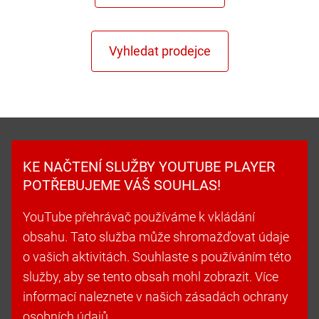
KE NAČTENÍ SLUŽBY YOUTUBE PLAYER
POTŘEBUJEME VÁŠ SOUHLAS!
YouTube přehrávač používáme k vkládání
obsahu. Tato služba může shromažďovat údaje
o vašich aktivitách. Souhlaste s používáním této
služby, aby se tento obsah mohl zobrazit. Více
informací naleznete v našich zásadách ochrany
osobních údajů.