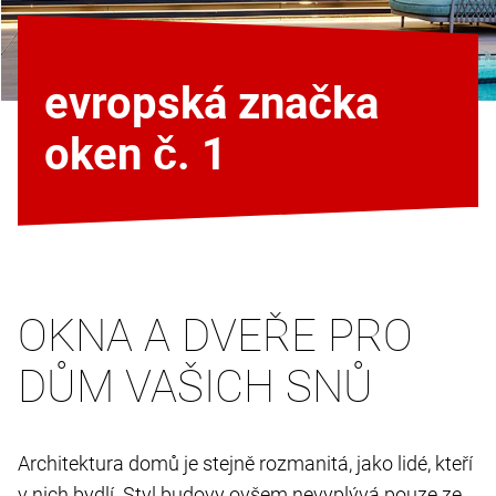
evropská značka
oken č. 1
OKNA A DVEŘE PRO
DŮM VAŠICH SNŮ
Architektura domů je stejně rozmanitá, jako lidé, kteří
v nich bydlí. Styl budovy ovšem nevyplývá pouze ze