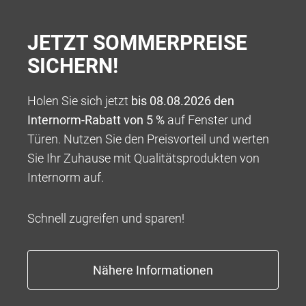
JETZT SOMMERPREISE
Sie hätten gern eine komplette Übersicht aller
SICHERN!
lieferbaren Farben?
Hier können Sie unsere Broschüre mit allen
Holen Sie sich jetzt
bis 08.08.2026 den
Fensterfarben herunterladen.
Internorm-Rabatt von 5 %
auf Fenster und
Türen. Nutzen Sie den Preisvorteil und werten
Sie Ihr Zuhause mit Qualitätsprodukten von
Internorm auf.
Schnell zugreifen und sparen!
UNSERE REFERENZEN: FÜR
JEDES PROJEKT DIE RICHTIGEN