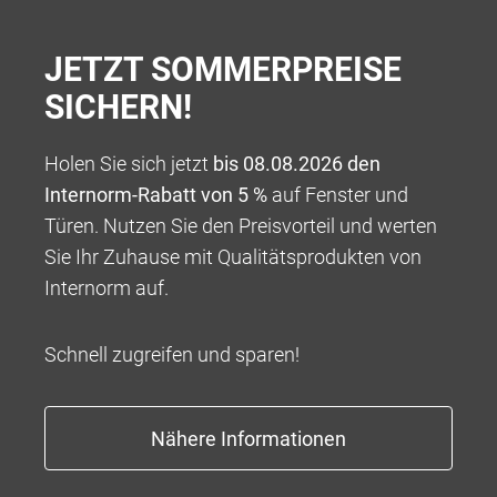
Alles spricht für Internorm!
Um Ihnen die
JETZT SOMMERPREISE
Entscheidung noch ein bisschen leichter zu machen,
SICHERN!
haben wir hier 6 gute Gründe für Internorm
zusammengestellt.
Holen Sie sich jetzt
bis 08.08.2026 den
Internorm-Rabatt von 5 %
auf Fenster und
Türen. Nutzen Sie den Preisvorteil und werten
Sie Ihr Zuhause mit Qualitätsprodukten von
Internorm auf.
Schnell zugreifen und sparen!
EUROPAS FENSTERMARKE NR. 1