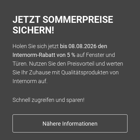
JETZT SOMMERPREISE
SICHERN!
Holen Sie sich jetzt
bis 08.08.2026 den
Internorm-Rabatt von 5 %
auf Fenster und
Türen. Nutzen Sie den Preisvorteil und werten
100 % VERANTWORTUNG
Sie Ihr Zuhause mit Qualitätsprodukten von
Wir bieten Ihnen ein Rundum-sorglos-Paket für die
Internorm auf.
Umsetzung Ihres ganz persönlichen Wohntraums,
beginnend mit einer kompetenten Beratung über eine
Schnell zugreifen und sparen!
tadellose und professionelle Abwicklung bis hin zu
Garantieleistungen, die weit über das übliche Maß
hinausgehen.