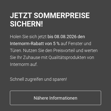
JETZT SOMMERPREISE
SICHERN!
Holen Sie sich jetzt
bis 08.08.2026 den
Internorm-Rabatt von 5 %
auf Fenster und
Türen. Nutzen Sie den Preisvorteil und werten
100 % VERANTWORTUNG
Sie Ihr Zuhause mit Qualitätsprodukten von
Wir bieten Ihnen ein Rundum-sorglos-Paket für die
Internorm auf.
Umsetzung Ihres ganz persönlichen Wohntraums,
beginnend mit einer kompetenten Beratung über eine
Schnell zugreifen und sparen!
tadellose und professionelle Abwicklung bis hin zu
Garantieleistungen, die weit über das übliche Maß
hinausgehen.