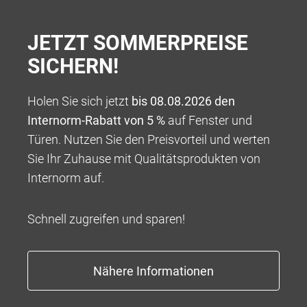
JETZT SOMMERPREISE
SICHERN!
Holen Sie sich jetzt
bis 08.08.2026 den
Internorm-Rabatt von 5 %
auf Fenster und
Türen. Nutzen Sie den Preisvorteil und werten
100 % VERANTWORTUNG
Sie Ihr Zuhause mit Qualitätsprodukten von
Wir bieten Ihnen ein Rundum-sorglos-Paket für die
Internorm auf.
Umsetzung Ihres ganz persönlichen Wohntraums,
beginnend mit einer kompetenten Beratung über eine
Schnell zugreifen und sparen!
tadellose und professionelle Abwicklung bis hin zu
Garantieleistungen, die weit über das übliche Maß
hinausgehen.