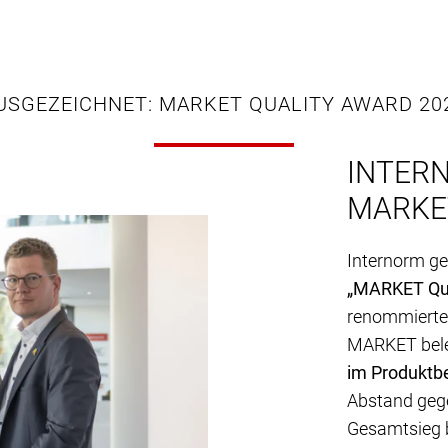
USGEZEICHNET: MARKET QUALITY AWARD 20
INTER
MARKE
Internorm g
„MARKET Qua
renommierten
MARKET bele
im Produktbe
Abstand geg
Gesamtsieg 