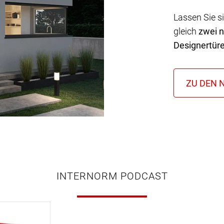
Lassen Sie s
gleich
zwei 
Designertür
INTERNORM PODCAST