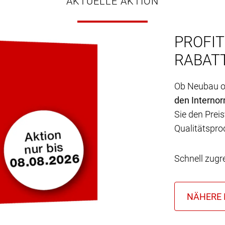
AKTUELLE AKTION
PROFIT
RABATT
Ob Neubau od
den Interno
Sie den Preis
Qualitätspro
Schnell zugr