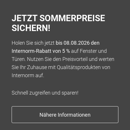
JETZT SOMMERPREISE
SICHERN!
Holen Sie sich jetzt
bis 08.08.2026 den
Internorm-Rabatt von 5 %
auf Fenster und
Türen. Nutzen Sie den Preisvorteil und werten
100 % VERANTWORTUNG
Sie Ihr Zuhause mit Qualitätsprodukten von
Wir bieten Ihnen ein Rundum-sorglos-Paket für die
Internorm auf.
Umsetzung Ihres ganz persönlichen Wohntraums,
beginnend mit einer kompetenten Beratung über eine
Schnell zugreifen und sparen!
tadellose und professionelle Abwicklung bis hin zu
Garantieleistungen, die weit über das übliche Maß
hinausgehen.