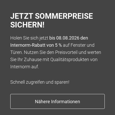
JETZT SOMMERPREISE
SICHERN!
Holen Sie sich jetzt
bis 08.08.2026 den
Internorm-Rabatt von 5 %
auf Fenster und
Türen. Nutzen Sie den Preisvorteil und werten
100 % VERANTWORTUNG
Sie Ihr Zuhause mit Qualitätsprodukten von
Wir bieten Ihnen ein Rundum-sorglos-Paket für die
Internorm auf.
Umsetzung Ihres ganz persönlichen Wohntraums,
beginnend mit einer kompetenten Beratung über eine
Schnell zugreifen und sparen!
tadellose und professionelle Abwicklung bis hin zu
Garantieleistungen, die weit über das übliche Maß
hinausgehen.