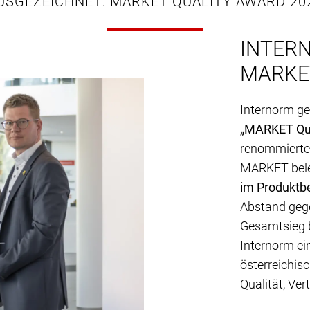
USGEZEICHNET: MARKET QUALITY AWARD 20
INTER
MARKE
Internorm g
„MARKET Qua
renommierten
MARKET bele
im Produktbe
Abstand geg
Gesamtsieg 
Internorm ei
österreichis
Qualität, Ver