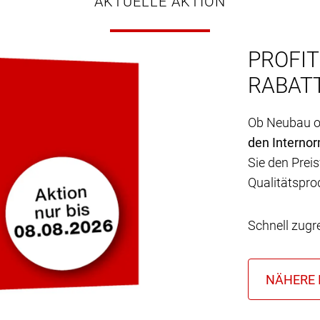
AKTUELLE AKTION
PROFIT
RABATT
Ob Neubau od
den Interno
Sie den Preis
Qualitätspro
Schnell zugr