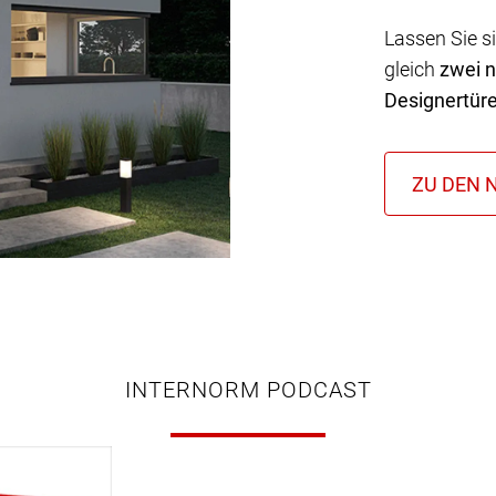
Lassen Sie s
gleich
zwei 
Designertür
INTERNORM PODCAST