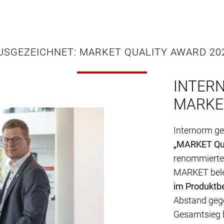
USGEZEICHNET: MARKET QUALITY AWARD 20
INTER
MARKE
Internorm g
„MARKET Qua
renommierten
MARKET bele
im Produktbe
Abstand geg
Gesamtsieg 