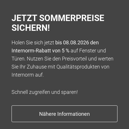
JETZT SOMMERPREISE
SICHERN!
Holen Sie sich jetzt
bis 08.08.2026 den
Internorm-Rabatt von 5 %
auf Fenster und
Türen. Nutzen Sie den Preisvorteil und werten
100 % VERANTWORTUNG
Sie Ihr Zuhause mit Qualitätsprodukten von
Wir bieten Ihnen ein Rundum-sorglos-Paket für die
Internorm auf.
Umsetzung Ihres ganz persönlichen Wohntraums,
beginnend mit einer kompetenten Beratung über eine
Schnell zugreifen und sparen!
tadellose und professionelle Abwicklung bis hin zu
Garantieleistungen, die weit über das übliche Maß
hinausgehen.