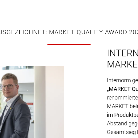
USGEZEICHNET: MARKET QUALITY AWARD 20
INTER
MARKE
Internorm g
„MARKET Qua
renommierten
MARKET bele
im Produktbe
Abstand geg
Gesamtsieg 