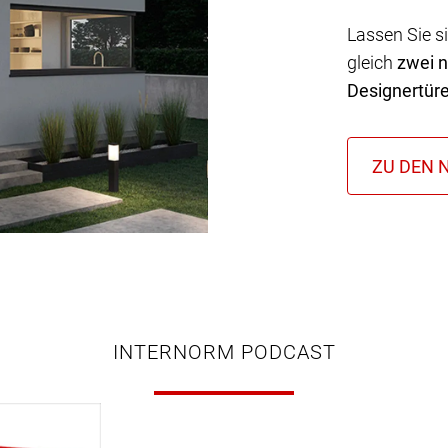
Lassen Sie s
gleich
zwei 
Designertür
INTERNORM PODCAST