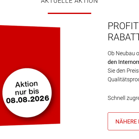
AKTUELLE AKTION
PROFIT
RABATT
Ob Neubau od
den Interno
Sie den Preis
Qualitätspro
Schnell zugr