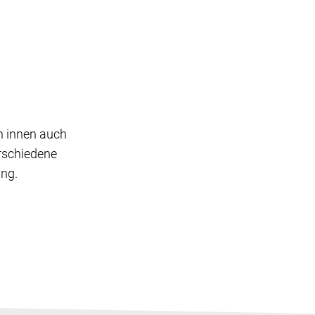
n innen auch
erschiedene
ung.