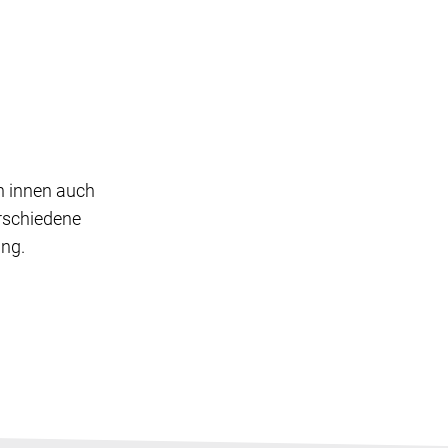
n innen auch
erschiedene
ung.