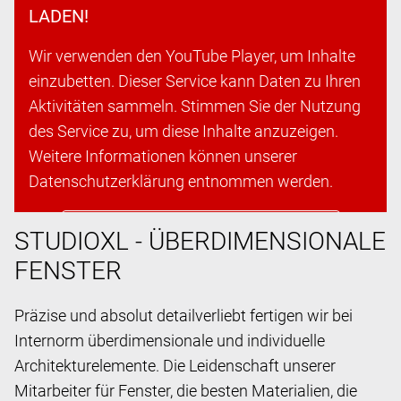
LADEN!
Wir verwenden den YouTube Player, um Inhalte
einzubetten. Dieser Service kann Daten zu Ihren
Aktivitäten sammeln. Stimmen Sie der Nutzung
des Service zu, um diese Inhalte anzuzeigen.
Weitere Informationen können unserer
Datenschutzerklärung entnommen werden.
Cookies akzeptieren & fortfahren
STUDIOXL - ÜBERDIMENSIONALE
FENSTER
Präzise und absolut detailverliebt fertigen wir bei
Internorm überdimensionale und individuelle
Architekturelemente. Die Leidenschaft unserer
Mitarbeiter für Fenster, die besten Materialien, die