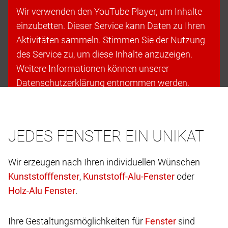
Wir verwenden den YouTube Player, um Inhalte
einzubetten. Dieser Service kann Daten zu Ihren
Aktivitäten sammeln. Stimmen Sie der Nutzung
des Service zu, um diese Inhalte anzuzeigen.
Weitere Informationen können unserer
Datenschutzerklärung entnommen werden.
Cookies akzeptieren & fortfahren
JEDES FENSTER EIN UNIKAT
Wir erzeugen nach Ihren individuellen Wünschen
,
oder
.
Ihre Gestaltungsmöglichkeiten für
sind