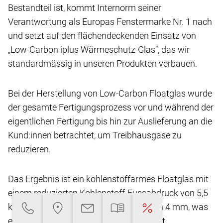
Bestandteil ist, kommt Internorm seiner
Verantwortung
als Europas Fenstermarke Nr. 1 nach
und setzt
auf den flächendeckenden Einsatz von
„Low-Carbon
iplus Wärmeschutz-Glas“, das wir
standardmässig
in unseren Produkten verbauen.
Bei der Herstellung von Low-Carbon Floatglas
wurde
der gesamte Fertigungsprozess vor und
während der
eigentlichen Fertigung bis hin zur Auslieferung
an die
Kund:innen betrachtet, um Treibhausgase
zu
reduzieren.
Das Ergebnis ist ein kohlenstoffarmes Floatglas
mit
einem reduzierten Kohlenstoff-Fussabdruck
von 5,5
kg CO2-eq/m2** bei einer Glasdicke von
4 mm, was
eine Reduktion von über 45 % ermöglicht.