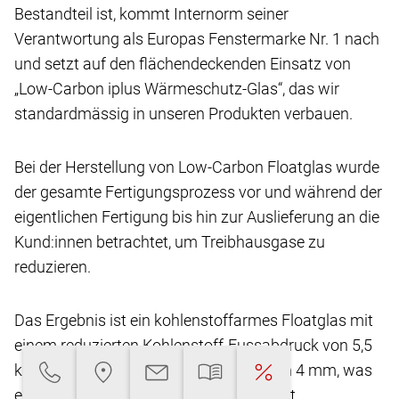
Bestandteil ist, kommt Internorm seiner
Verantwortung
als Europas Fenstermarke Nr. 1 nach
und setzt
auf den flächendeckenden Einsatz von
„Low-Carbon
iplus Wärmeschutz-Glas“, das wir
standardmässig
in unseren Produkten verbauen.
Bei der Herstellung von Low-Carbon Floatglas
wurde
der gesamte Fertigungsprozess vor und
während der
eigentlichen Fertigung bis hin zur Auslieferung
an die
Kund:innen betrachtet, um Treibhausgase
zu
reduzieren.
Das Ergebnis ist ein kohlenstoffarmes Floatglas
mit
einem reduzierten Kohlenstoff-Fussabdruck
von 5,5
kg CO2-eq/m2** bei einer Glasdicke von
4 mm, was
eine Reduktion von über 45 % ermöglicht.