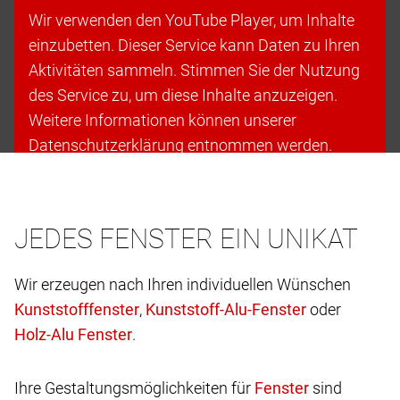
Wir verwenden den YouTube Player, um Inhalte
einzubetten. Dieser Service kann Daten zu Ihren
Aktivitäten sammeln. Stimmen Sie der Nutzung
des Service zu, um diese Inhalte anzuzeigen.
Weitere Informationen können unserer
Datenschutzerklärung entnommen werden.
Cookies akzeptieren & fortfahren
JEDES FENSTER EIN UNIKAT
Wir erzeugen nach Ihren individuellen Wünschen
,
oder
.
Ihre Gestaltungsmöglichkeiten für
sind