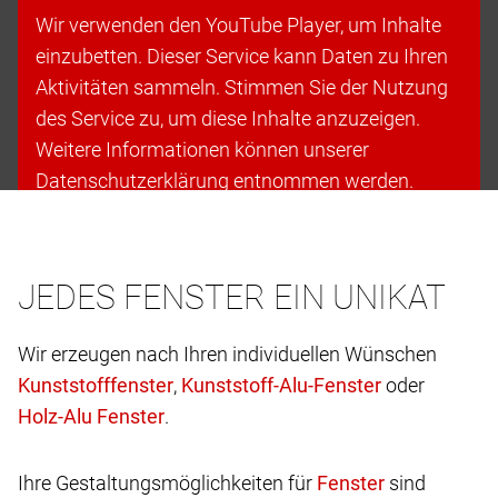
Wir verwenden den YouTube Player, um Inhalte
einzubetten. Dieser Service kann Daten zu Ihren
Aktivitäten sammeln. Stimmen Sie der Nutzung
des Service zu, um diese Inhalte anzuzeigen.
Weitere Informationen können unserer
Datenschutzerklärung entnommen werden.
Cookies akzeptieren & fortfahren
JEDES FENSTER EIN UNIKAT
Wir erzeugen nach Ihren individuellen Wünschen
,
oder
.
Ihre Gestaltungsmöglichkeiten für
sind