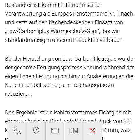
Bestandteil ist, kommt Internorm seiner
Verantwortung
als Europas Fenstermarke Nr. 1 nach
und setzt
auf den flächendeckenden Einsatz von
„Low-Carbon
iplus Wärmeschutz-Glas“, das wir
standardmässig
in unseren Produkten verbauen.
Bei der Herstellung von Low-Carbon Floatglas
wurde
der gesamte Fertigungsprozess vor und
während der
eigentlichen Fertigung bis hin zur Auslieferung
an die
Kund:innen betrachtet, um Treibhausgase
zu
reduzieren.
Das Ergebnis ist ein kohlenstoffarmes Floatglas
mit
einem reduzierten Kohlenstoff-Fussabdruck
von 5,5
kg CO2-eq/m2** bei einer Glasdicke von
4 mm, was
eine Reduktion von über 45 % ermöglicht.