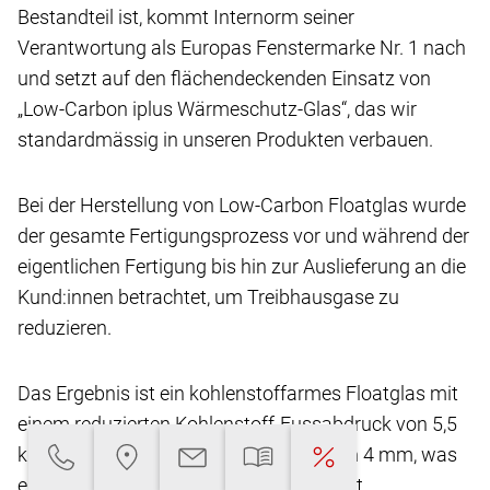
Bestandteil ist, kommt Internorm seiner
Verantwortung
als Europas Fenstermarke Nr. 1 nach
und setzt
auf den flächendeckenden Einsatz von
„Low-Carbon
iplus Wärmeschutz-Glas“, das wir
standardmässig
in unseren Produkten verbauen.
Bei der Herstellung von Low-Carbon Floatglas
wurde
der gesamte Fertigungsprozess vor und
während der
eigentlichen Fertigung bis hin zur Auslieferung
an die
Kund:innen betrachtet, um Treibhausgase
zu
reduzieren.
Das Ergebnis ist ein kohlenstoffarmes Floatglas
mit
einem reduzierten Kohlenstoff-Fussabdruck
von 5,5
kg CO2-eq/m2** bei einer Glasdicke von
4 mm, was
eine Reduktion von über 45 % ermöglicht.