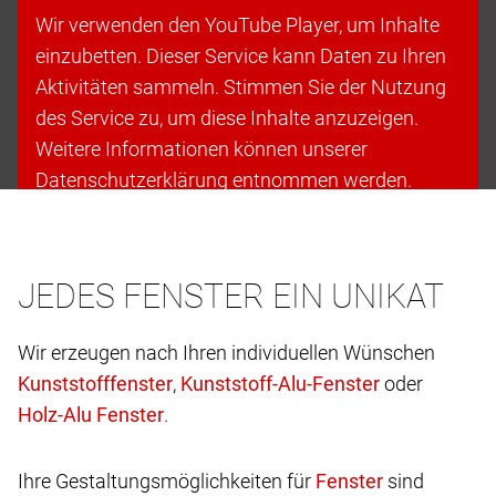
Wir verwenden den YouTube Player, um Inhalte
einzubetten. Dieser Service kann Daten zu Ihren
Aktivitäten sammeln. Stimmen Sie der Nutzung
des Service zu, um diese Inhalte anzuzeigen.
Weitere Informationen können unserer
Datenschutzerklärung entnommen werden.
Cookies akzeptieren & fortfahren
JEDES FENSTER EIN UNIKAT
Wir erzeugen nach Ihren individuellen Wünschen
,
oder
.
Ihre Gestaltungsmöglichkeiten für
sind