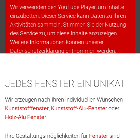
Wir verwenden den YouTube Player, um Inhalte
einzubetten. Dieser Service kann Daten zu Ihren
Aktivitäten sammeln. Stimmen Sie der Nutzung
des Service zu, um diese Inhalte anzuzeigen.
Weitere Informationen können unserer
Datenschutzerklärung entnommen werden.
Cookies akzeptieren & fortfahren
JEDES FENSTER EIN UNIKAT
Wir erzeugen nach Ihren individuellen Wünschen
,
oder
.
Ihre Gestaltungsmöglichkeiten für
sind