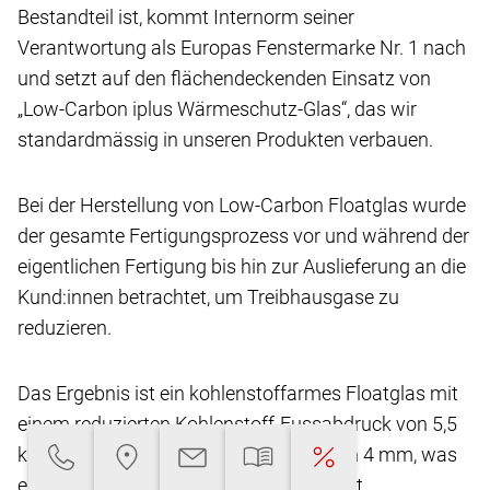
Bestandteil ist, kommt Internorm seiner
Verantwortung
als Europas Fenstermarke Nr. 1 nach
und setzt
auf den flächendeckenden Einsatz von
„Low-Carbon
iplus Wärmeschutz-Glas“, das wir
standardmässig
in unseren Produkten verbauen.
Bei der Herstellung von Low-Carbon Floatglas
wurde
der gesamte Fertigungsprozess vor und
während der
eigentlichen Fertigung bis hin zur Auslieferung
an die
Kund:innen betrachtet, um Treibhausgase
zu
reduzieren.
Das Ergebnis ist ein kohlenstoffarmes Floatglas
mit
einem reduzierten Kohlenstoff-Fussabdruck
von 5,5
kg CO2-eq/m2** bei einer Glasdicke von
4 mm, was
eine Reduktion von über 45 % ermöglicht.