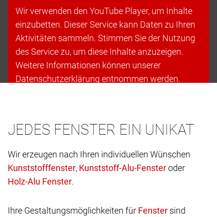
Wir verwenden den YouTube Player, um Inhalte
einzubetten. Dieser Service kann Daten zu Ihren
Aktivitäten sammeln. Stimmen Sie der Nutzung
des Service zu, um diese Inhalte anzuzeigen.
Weitere Informationen können unserer
Datenschutzerklärung entnommen werden.
Cookies akzeptieren & fortfahren
JEDES FENSTER EIN UNIKAT
Wir erzeugen nach Ihren individuellen Wünschen
,
oder
.
Ihre Gestaltungsmöglichkeiten für
sind