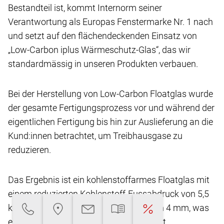
Bestandteil ist, kommt Internorm seiner
Verantwortung
als Europas Fenstermarke Nr. 1 nach
und setzt
auf den flächendeckenden Einsatz von
„Low-Carbon
iplus Wärmeschutz-Glas“, das wir
standardmässig
in unseren Produkten verbauen.
Bei der Herstellung von Low-Carbon Floatglas
wurde
der gesamte Fertigungsprozess vor und
während der
eigentlichen Fertigung bis hin zur Auslieferung
an die
Kund:innen betrachtet, um Treibhausgase
zu
reduzieren.
Das Ergebnis ist ein kohlenstoffarmes Floatglas
mit
einem reduzierten Kohlenstoff-Fussabdruck
von 5,5
kg CO2-eq/m2** bei einer Glasdicke von
4 mm, was
eine Reduktion von über 45 % ermöglicht.