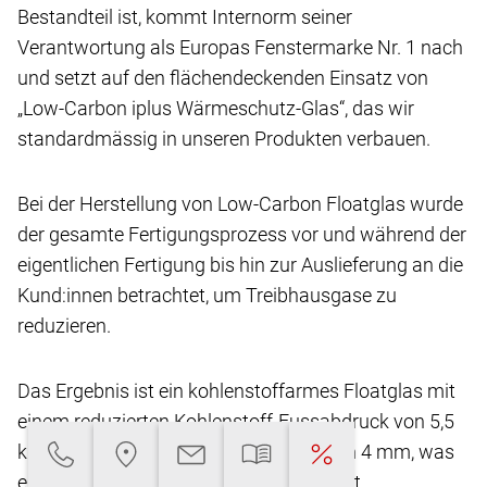
Bestandteil ist, kommt Internorm seiner
Verantwortung
als Europas Fenstermarke Nr. 1 nach
und setzt
auf den flächendeckenden Einsatz von
„Low-Carbon
iplus Wärmeschutz-Glas“, das wir
standardmässig
in unseren Produkten verbauen.
Bei der Herstellung von Low-Carbon Floatglas
wurde
der gesamte Fertigungsprozess vor und
während der
eigentlichen Fertigung bis hin zur Auslieferung
an die
Kund:innen betrachtet, um Treibhausgase
zu
reduzieren.
Das Ergebnis ist ein kohlenstoffarmes Floatglas
mit
einem reduzierten Kohlenstoff-Fussabdruck
von 5,5
kg CO2-eq/m2** bei einer Glasdicke von
4 mm, was
eine Reduktion von über 45 % ermöglicht.