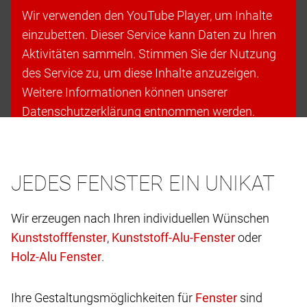
Wir verwenden den YouTube Player, um Inhalte
einzubetten. Dieser Service kann Daten zu Ihren
Aktivitäten sammeln. Stimmen Sie der Nutzung
des Service zu, um diese Inhalte anzuzeigen.
Weitere Informationen können unserer
Datenschutzerklärung entnommen werden.
Cookies akzeptieren & fortfahren
JEDES FENSTER EIN UNIKAT
Wir erzeugen nach Ihren individuellen Wünschen
,
oder
.
Ihre Gestaltungsmöglichkeiten für
sind