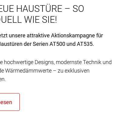
EUE HAUSTÜRE – SO
UELL WIE SIE!
etzt unsere attraktive Aktionskampagne für
austüren der Serien AT
500 und AT
535.
e hochwertige Designs, modernste Technik und
de Wärmedämmwerte – zu exklusiven
en.