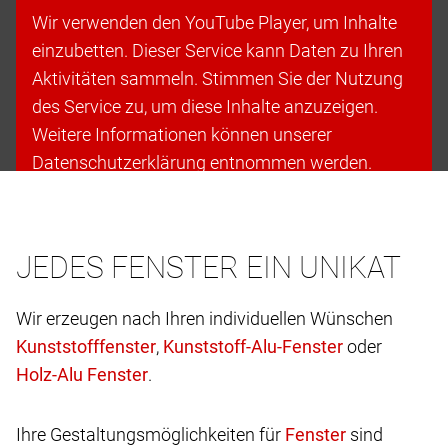
Wir verwenden den YouTube Player, um Inhalte
einzubetten. Dieser Service kann Daten zu Ihren
Aktivitäten sammeln. Stimmen Sie der Nutzung
des Service zu, um diese Inhalte anzuzeigen.
Weitere Informationen können unserer
Datenschutzerklärung entnommen werden.
Cookies akzeptieren & fortfahren
JEDES FENSTER EIN UNIKAT
Wir erzeugen nach Ihren individuellen Wünschen
,
oder
.
Ihre Gestaltungsmöglichkeiten für
sind