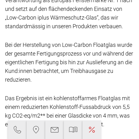
Bestandteil ist, kommt Internorm seiner
Verantwortung
als Europas Fenstermarke Nr. 1 nach
und setzt
auf den flächendeckenden Einsatz von
„Low-Carbon
iplus Wärmeschutz-Glas“, das wir
standardmässig
in unseren Produkten verbauen.
Bei der Herstellung von Low-Carbon Floatglas
wurde
der gesamte Fertigungsprozess vor und
während der
eigentlichen Fertigung bis hin zur Auslieferung
an die
Kund:innen betrachtet, um Treibhausgase
zu
reduzieren.
Das Ergebnis ist ein kohlenstoffarmes Floatglas
mit
einem reduzierten Kohlenstoff-Fussabdruck
von 5,5
kg CO2-eq/m2** bei einer Glasdicke von
4 mm, was
eine Reduktion von über 45 % ermöglicht.