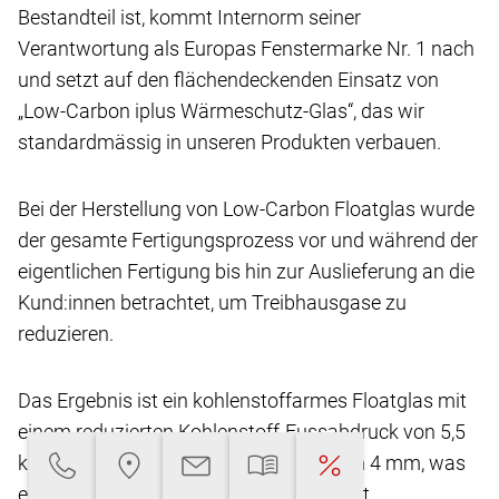
Bestandteil ist, kommt Internorm seiner
Verantwortung
als Europas Fenstermarke Nr. 1 nach
und setzt
auf den flächendeckenden Einsatz von
„Low-Carbon
iplus Wärmeschutz-Glas“, das wir
standardmässig
in unseren Produkten verbauen.
Bei der Herstellung von Low-Carbon Floatglas
wurde
der gesamte Fertigungsprozess vor und
während der
eigentlichen Fertigung bis hin zur Auslieferung
an die
Kund:innen betrachtet, um Treibhausgase
zu
reduzieren.
Das Ergebnis ist ein kohlenstoffarmes Floatglas
mit
einem reduzierten Kohlenstoff-Fussabdruck
von 5,5
kg CO2-eq/m2** bei einer Glasdicke von
4 mm, was
eine Reduktion von über 45 % ermöglicht.