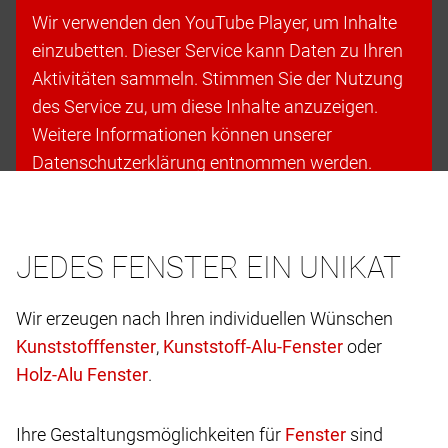
Wir verwenden den YouTube Player, um Inhalte
einzubetten. Dieser Service kann Daten zu Ihren
Aktivitäten sammeln. Stimmen Sie der Nutzung
des Service zu, um diese Inhalte anzuzeigen.
Weitere Informationen können unserer
Datenschutzerklärung entnommen werden.
Cookies akzeptieren & fortfahren
JEDES FENSTER EIN UNIKAT
Wir erzeugen nach Ihren individuellen Wünschen
,
oder
.
Ihre Gestaltungsmöglichkeiten für
sind