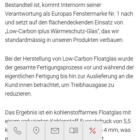
Bestandteil ist, kommt Internorm seiner
Verantwortung
als Europas Fenstermarke Nr. 1 nach
und setzt
auf den flächendeckenden Einsatz von
„Low-Carbon
iplus Wärmeschutz-Glas“, das wir
standardmässig
in unseren Produkten verbauen.
Bei der Herstellung von Low-Carbon Floatglas
wurde
der gesamte Fertigungsprozess vor und
während der
eigentlichen Fertigung bis hin zur Auslieferung
an die
Kund:innen betrachtet, um Treibhausgase
zu
reduzieren.
Das Ergebnis ist ein kohlenstoffarmes Floatglas
mit
einem reduzierten Kohlenstoff-Fussabdruck
von 5,5
kg CO2-eq/m2** bei einer Glasdicke von
4 mm, was
eine Reduktion von über 45 % ermöglicht.