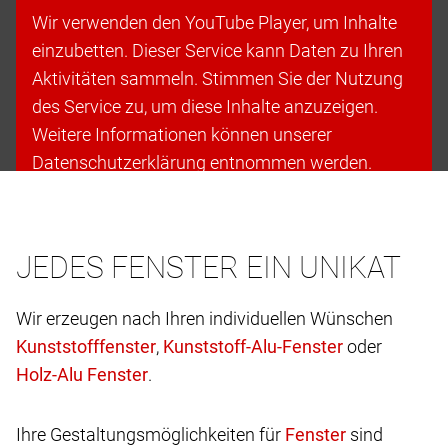
Wir verwenden den YouTube Player, um Inhalte
einzubetten. Dieser Service kann Daten zu Ihren
Aktivitäten sammeln. Stimmen Sie der Nutzung
des Service zu, um diese Inhalte anzuzeigen.
Weitere Informationen können unserer
Datenschutzerklärung entnommen werden.
Cookies akzeptieren & fortfahren
JEDES FENSTER EIN UNIKAT
Wir erzeugen nach Ihren individuellen Wünschen
,
oder
.
Ihre Gestaltungsmöglichkeiten für
sind