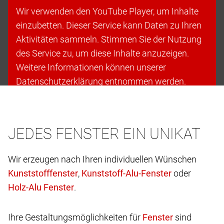
Wir verwenden den YouTube Player, um Inhalte
einzubetten. Dieser Service kann Daten zu Ihren
Aktivitäten sammeln. Stimmen Sie der Nutzung
des Service zu, um diese Inhalte anzuzeigen.
Weitere Informationen können unserer
Datenschutzerklärung entnommen werden.
Cookies akzeptieren & fortfahren
JEDES FENSTER EIN UNIKAT
Wir erzeugen nach Ihren individuellen Wünschen
,
oder
.
Ihre Gestaltungsmöglichkeiten für
sind