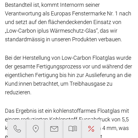
Bestandteil ist, kommt Internorm seiner
Verantwortung
als Europas Fenstermarke Nr. 1 nach
und setzt
auf den flächendeckenden Einsatz von
„Low-Carbon
iplus Wärmeschutz-Glas“, das wir
standardmässig
in unseren Produkten verbauen.
Bei der Herstellung von Low-Carbon Floatglas
wurde
der gesamte Fertigungsprozess vor und
während der
eigentlichen Fertigung bis hin zur Auslieferung
an die
Kund:innen betrachtet, um Treibhausgase
zu
reduzieren.
Das Ergebnis ist ein kohlenstoffarmes Floatglas
mit
einem reduzierten Kohlenstoff-Fussabdruck
von 5,5
kg CO2-eq/m2** bei einer Glasdicke von
4 mm, was
eine Reduktion von über 45 % ermöglicht.