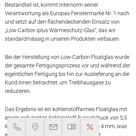
Bestandteil ist, kommt Internorm seiner
Verantwortung
als Europas Fenstermarke Nr. 1 nach
und setzt
auf den flächendeckenden Einsatz von
„Low-Carbon
iplus Wärmeschutz-Glas“, das wir
standardmässig
in unseren Produkten verbauen.
Bei der Herstellung von Low-Carbon Floatglas
wurde
der gesamte Fertigungsprozess vor und
während der
eigentlichen Fertigung bis hin zur Auslieferung
an die
Kund:innen betrachtet, um Treibhausgase
zu
reduzieren.
Das Ergebnis ist ein kohlenstoffarmes Floatglas
mit
einem reduzierten Kohlenstoff-Fussabdruck
von 5,5
kg CO2-eq/m2** bei einer Glasdicke von
4 mm, was
eine Reduktion von über 45 % ermöglicht.