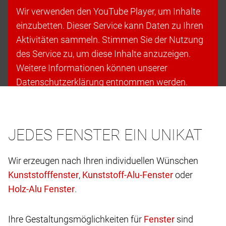
Wir verwenden den YouTube Player, um Inhalte
einzubetten. Dieser Service kann Daten zu Ihren
Aktivitäten sammeln. Stimmen Sie der Nutzung
des Service zu, um diese Inhalte anzuzeigen.
Weitere Informationen können unserer
Datenschutzerklärung entnommen werden.
Cookies akzeptieren & fortfahren
JEDES FENSTER EIN UNIKAT
Wir erzeugen nach Ihren individuellen Wünschen
,
oder
.
Ihre Gestaltungsmöglichkeiten für
sind