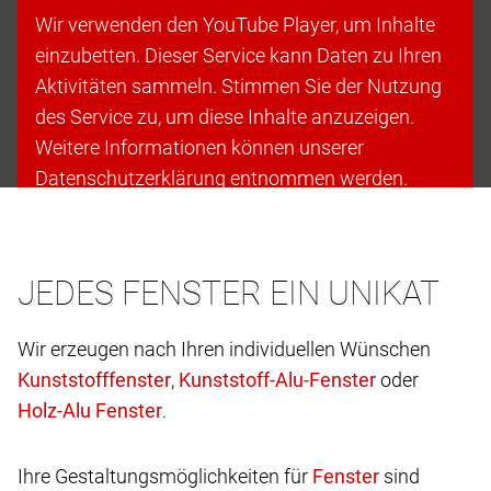
Wir verwenden den YouTube Player, um Inhalte
einzubetten. Dieser Service kann Daten zu Ihren
Aktivitäten sammeln. Stimmen Sie der Nutzung
des Service zu, um diese Inhalte anzuzeigen.
Weitere Informationen können unserer
Datenschutzerklärung entnommen werden.
Cookies akzeptieren & fortfahren
JEDES FENSTER EIN UNIKAT
Wir erzeugen nach Ihren individuellen Wünschen
,
oder
.
Ihre Gestaltungsmöglichkeiten für
sind