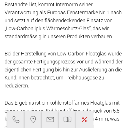
Bestandteil ist, kommt Internorm seiner
Verantwortung
als Europas Fenstermarke Nr. 1 nach
und setzt
auf den flächendeckenden Einsatz von
„Low-Carbon
iplus Wärmeschutz-Glas“, das wir
standardmässig
in unseren Produkten verbauen.
Bei der Herstellung von Low-Carbon Floatglas
wurde
der gesamte Fertigungsprozess vor und
während der
eigentlichen Fertigung bis hin zur Auslieferung
an die
Kund:innen betrachtet, um Treibhausgase
zu
reduzieren.
Das Ergebnis ist ein kohlenstoffarmes Floatglas
mit
einem reduzierten Kohlenstoff-Fussabdruck
von 5,5
kg CO2-eq/m2** bei einer Glasdicke von
4 mm, was
eine Reduktion von über 45 % ermöglicht.