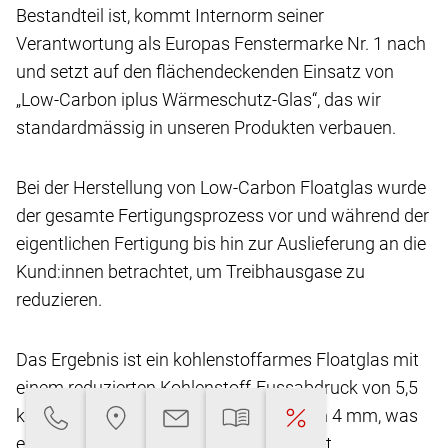
Bestandteil ist, kommt Internorm seiner
Verantwortung
als Europas Fenstermarke Nr. 1 nach
und setzt
auf den flächendeckenden Einsatz von
„Low-Carbon
iplus Wärmeschutz-Glas“, das wir
standardmässig
in unseren Produkten verbauen.
Bei der Herstellung von Low-Carbon Floatglas
wurde
der gesamte Fertigungsprozess vor und
während der
eigentlichen Fertigung bis hin zur Auslieferung
an die
Kund:innen betrachtet, um Treibhausgase
zu
reduzieren.
Das Ergebnis ist ein kohlenstoffarmes Floatglas
mit
einem reduzierten Kohlenstoff-Fussabdruck
von 5,5
kg CO2-eq/m2** bei einer Glasdicke von
4 mm, was
eine Reduktion von über 45 % ermöglicht.