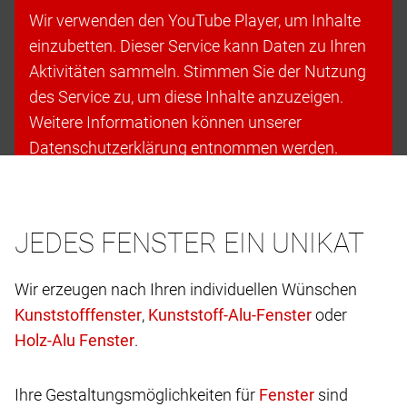
Wir verwenden den YouTube Player, um Inhalte
einzubetten. Dieser Service kann Daten zu Ihren
Aktivitäten sammeln. Stimmen Sie der Nutzung
des Service zu, um diese Inhalte anzuzeigen.
Weitere Informationen können unserer
Datenschutzerklärung entnommen werden.
Cookies akzeptieren & fortfahren
JEDES FENSTER EIN UNIKAT
Wir erzeugen nach Ihren individuellen Wünschen
,
oder
.
Ihre Gestaltungsmöglichkeiten für
sind