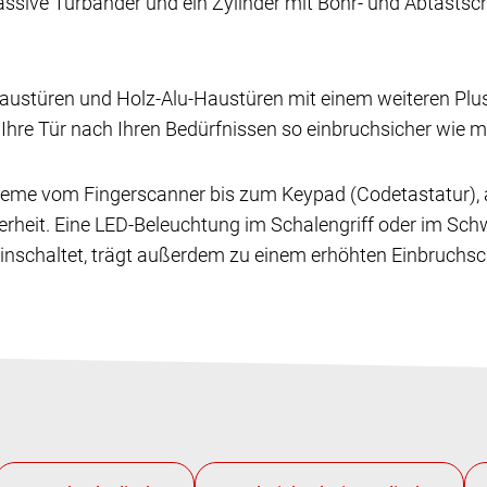
ssive Türbänder und ein Zylinder mit Bohr- und Abtasts
ustüren und Holz-Alu-Haustüren mit einem weiteren Plus 
e Ihre Tür nach Ihren Bedürfnissen so einbruchsicher wie
ysteme vom Fingerscanner bis zum Keypad (Codetastatur),
herheit. Eine LED-Beleuchtung im Schalengriff oder im Sch
nschaltet, trägt außerdem zu einem erhöhten Einbruchsch