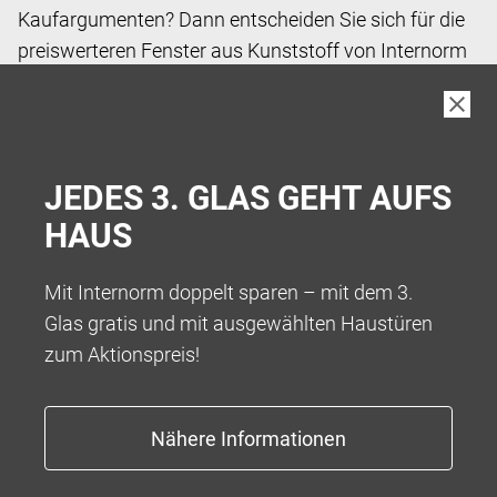
Kaufargumenten? Dann entscheiden Sie sich für die
preiswerteren Fenster aus Kunststoff von Internorm
und holen Sie sich Inspiration in unserem Katalog.
JEDES 3. GLAS GEHT AUFS
HAUS
Mit Internorm doppelt sparen – mit dem 3.
Glas gratis und mit ausgewählten Haustüren
zum Aktionspreis!
Ihnen ist Individualität besonders wichtig? Bei
unseren Kunststoff-Alu-Fenstern haben Sie die
größte Farbauswahl.