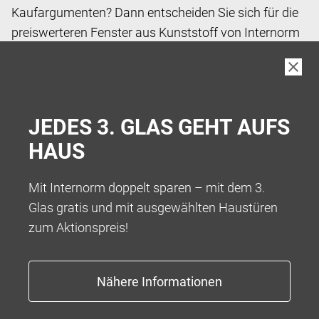
Kaufargumenten? Dann entscheiden Sie sich für die
preiswerteren Fenster aus Kunststoff von Internorm
und holen Sie sich Inspiration in unserem Katalog.
JEDES 3. GLAS GEHT AUFS
HAUS
Mit Internorm doppelt sparen – mit dem 3.
Glas gratis und mit ausgewählten Haustüren
zum Aktionspreis!
Ihnen ist Individualität besonders wichtig? Bei
unseren Kunststoff-Alu-Fenstern haben Sie die
größte Farbauswahl.