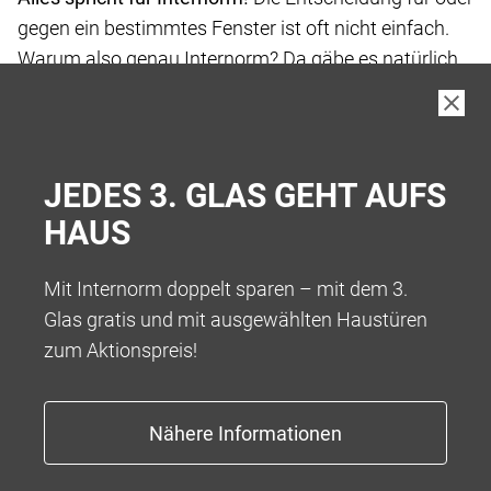
Alles spricht für Internorm!
Die Entscheidung für oder
gegen ein bestimmtes Fenster ist oft nicht einfach.
Warum also genau Internorm? Da gäbe es natürlich
viel zu erzählen – hier wollen wir aber nur die
wichtigsten 6 Punkte nennen.
JEDES 3. GLAS GEHT AUFS
HAUS
Mit Internorm doppelt sparen – mit dem 3.
Glas gratis und mit ausgewählten Haustüren
zum Aktionspreis!
EUROPAS FENSTERMARKE NR. 1
Proftieren Sie von unserer langjährigen Expertise und