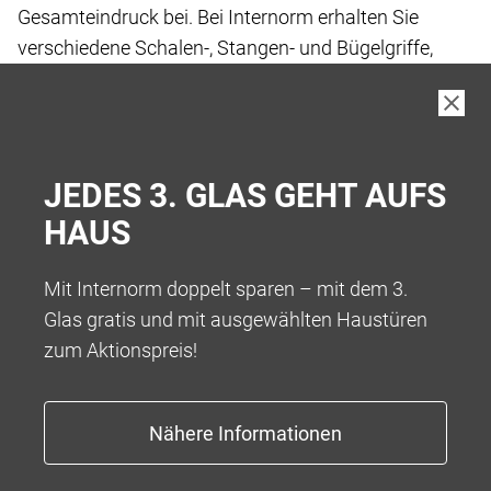
Gesamteindruck bei. Bei Internorm erhalten Sie
verschiedene Schalen-, Stangen- und Bügelgriffe,
Türdrückern und einiges mehr.
BELEUCHTUNG
JEDES 3. GLAS GEHT AUFS
Mit gezielt platzierten Lichtpunkten setzen Sie
freundliche Akzente im Eingangsbereich. Die LED-
HAUS
Beleuchtung kann am Griff, an der Türschwelle oder
direkt an der Haustür selbst angebracht werden.
Mit Internorm doppelt sparen – mit dem 3.
Glas gratis und mit ausgewählten Haustüren
zum Aktionspreis!
ELEKTRISCHE VERRIEGELUNG