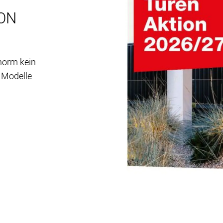
ON
norm kein
e Modelle