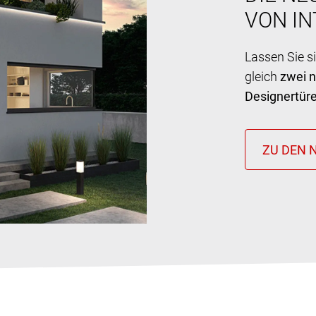
VON I
Lassen Sie s
gleich
zwei 
Designertür